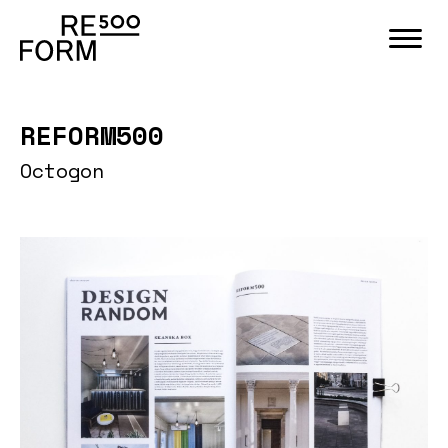
REFORM500
Octogon
Stones
Project