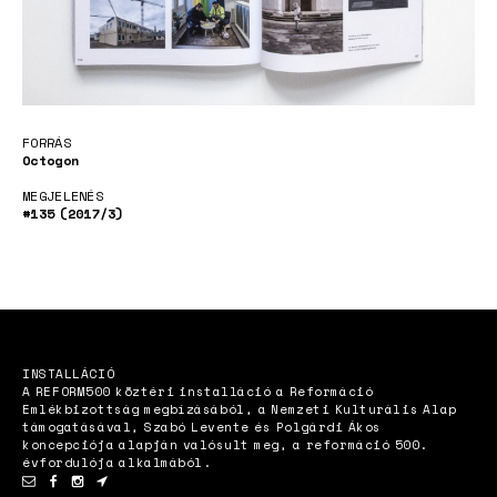
Adoption
FORRÁS
Octogon
MEGJELENÉS
#135 (2017/3)
News
INSTALLÁCIÓ
A REFORM500 köztéri installáció a Reformáció
Emlékbizottság megbízásából, a Nemzeti Kulturális Alap
támogatásával, Szabó Levente és Polgárdi Ákos
Magyar
koncepciója alapján valósult meg, a reformáció 500.
évfordulója alkalmából.