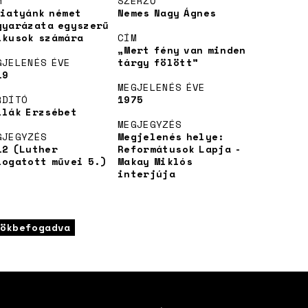
M
SZERZŐ
Miatyánk német
Nemes Nagy Ágnes
gyarázata egyszerű
ikusok számára
CÍM
„Mert fény van minden
GJELENÉS ÉVE
tárgy fölött”
19
MEGJELENÉS ÉVE
RDÍTÓ
1975
llák Erzsébet
MEGJEGYZÉS
GJEGYZÉS
Megjelenés helye:
12 (Luther
Reformátusok Lapja -
logatott művei 5.)
Makay Miklós
interjúja
ökbefogadva