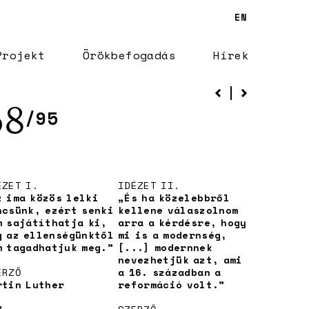
EN
Projekt
Örökbefogadás
Hírek
68
/95
ÉZET I.
IDÉZET II.
z ima közös lelki
„És ha közelebbről
ncsünk, ezért senki
kellene válaszolnom
m sajátíthatja ki,
arra a kérdésre, hogy
g az ellenségünktől
mi is a modernség,
m tagadhatjuk meg.”
[...] modernnek
nevezhetjük azt, ami
ERZŐ
a 16. században a
rtin Luther
reformáció volt.”