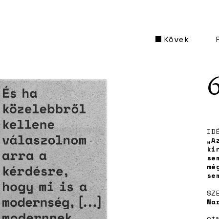
Kövek
ID
„A
ki
se
mé
se
SZ
Ma