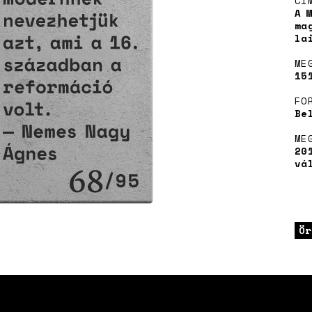
CÍ
A 
ma
la
ME
15
FO
Be
ME
20
vá
Ör