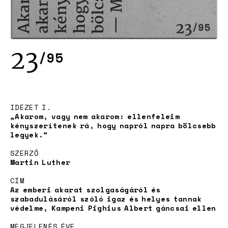
23
/95
Projekt
IDÉZET I.
„Akarom, vagy nem akarom: ellenfeleim
kényszerítenek rá, hogy napról napra bölcsebb
legyek.”
SZERZŐ
Martin Luther
CÍM
Az emberi akarat szolgaságáról és
szabadulásáról szóló igaz és helyes tannak
védelme, Kampeni Pighius Albert gáncsai ellen
MEGJELENÉS ÉVE