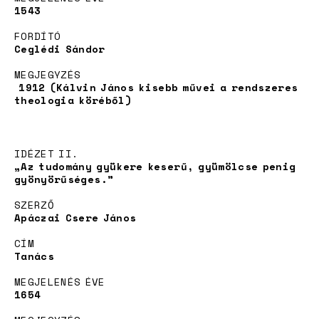
1543
Örökbefogadás
FORDÍTÓ
Ceglédi Sándor
MEGJEGYZÉS
1912 (Kálvin János kisebb művei a rendszeres
theologia köréből)
IDÉZET II.
„Az tudomány gyükere keserű, gyümölcse penig
gyönyörűséges.”
SZERZŐ
Hírek
Apáczai Csere János
CÍM
Tanács
MEGJELENÉS ÉVE
1654