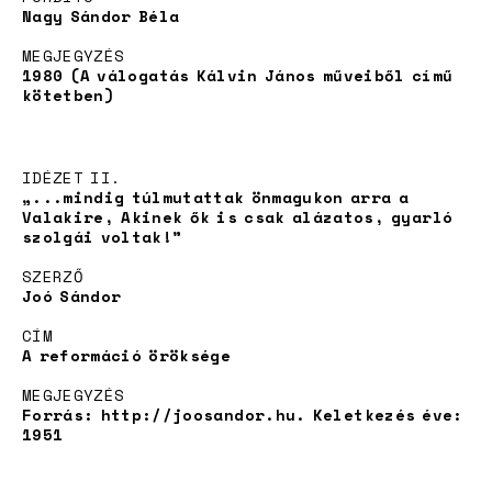
Nagy Sándor Béla
MEGJEGYZÉS
1980 (A válogatás Kálvin János műveiből című
kötetben)
IDÉZET II.
„...mindig túlmutattak önmagukon arra a
Valakire, Akinek ők is csak alázatos, gyarló
szolgái voltak!”
Hírek
SZERZŐ
Joó Sándor
CÍM
A reformáció öröksége
MEGJEGYZÉS
Forrás: http://joosandor.hu. Keletkezés éve:
1951