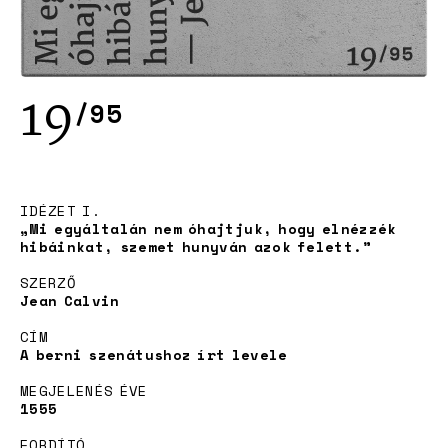
19
/95
Projekt
IDÉZET I.
„Mi egyáltalán nem óhajtjuk, hogy elnézzék
hibáinkat, szemet hunyván azok felett.”
SZERZŐ
Jean Calvin
CÍM
A berni szenátushoz írt levele
MEGJELENÉS ÉVE
1555
Örökbefogadás
FORDÍTÓ