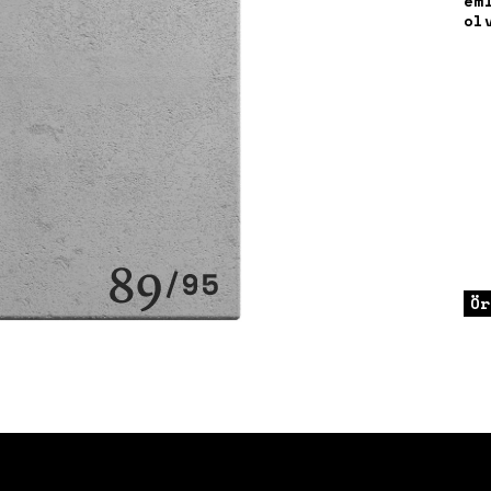
em
ol
Ör