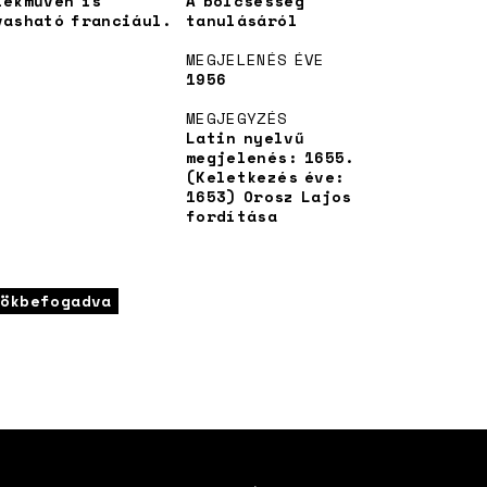
lékművén is
A bölcsesség
vasható franciául.
tanulásáról
MEGJELENÉS ÉVE
1956
MEGJEGYZÉS
Latin nyelvű
megjelenés: 1655.
(Keletkezés éve:
1653) Orosz Lajos
fordítása
ökbefogadva