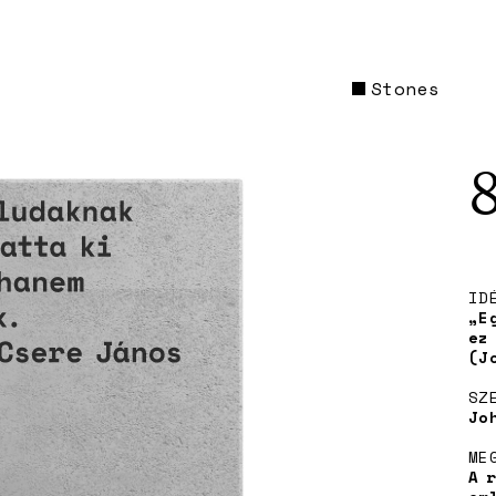
Stones
ID
„E
ez
(J
SZ
Jo
ME
A 