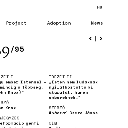
HU
Project
Adoption
News
89
/95
ÉZET I.
IDÉZET II.
gy ember Istennel –
„Isten nem ludaknak
 mindig a többség.
nyilatkoztatta ki
ohn Knox)”
akaratát, hanem
embereknek.”
ERZŐ
hn Knox
SZERZŐ
Apáczai Csere János
GJEGYZÉS
reformáció genfi
CÍM