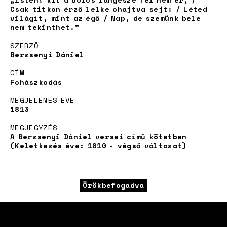
Csak titkon érző lelke ohajtva sejt: / Léted
világít, mint az égő / Nap, de szemünk bele
nem tekinthet.”
SZERZŐ
Berzsenyi Dániel
CÍM
Fohászkodás
News
MEGJELENÉS ÉVE
1813
MEGJEGYZÉS
A Berzsenyi Dániel versei című kötetben
(Keletkezés éve: 1810 - végső változat)
Örökbefogadva
Magyar