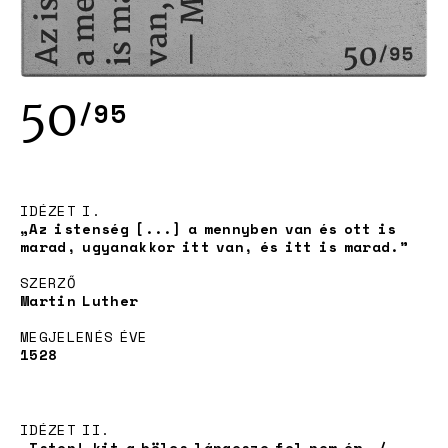
50
/95
Project
IDÉZET I.
„Az istenség [...] a mennyben van és ott is
marad, ugyanakkor itt van, és itt is marad.”
SZERZŐ
Martin Luther
MEGJELENÉS ÉVE
1528
Adoption
IDÉZET II.
„Isten! kit a bölcs lángesze fel nem ér, /