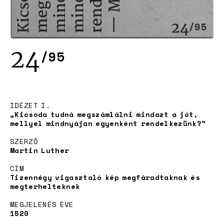
24
/95
Project
IDÉZET I.
„Kicsoda tudná megszámlálni mindazt a jót,
mellyel mindnyájan egyenként rendelkezünk?”
SZERZŐ
Martin Luther
CÍM
Tizennégy vigasztaló kép megfáradtaknak és
megterhelteknek
MEGJELENÉS ÉVE
1520