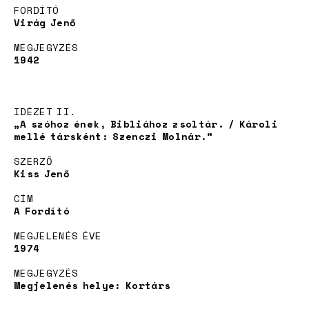
Adoption
FORDÍTÓ
Virág Jenő
MEGJEGYZÉS
1942
IDÉZET II.
„A szóhoz ének, Bibliához zsoltár. / Károli
mellé társként: Szenczi Molnár.”
SZERZŐ
News
Kiss Jenő
CÍM
A Fordító
MEGJELENÉS ÉVE
1974
MEGJEGYZÉS
Megjelenés helye: Kortárs