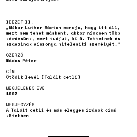
IDÉZET II.
„Mikor Luther Márton mondja, hogy itt áll,
mert nem tehet másként, akkor nincsen több
kérdésünk, mert tudjuk, ki ő. Tetteinek és
szavainak viszonya hitelesíti személyét.”
SZERZŐ
Nádas Péter
News
CÍM
Ötödik levél (Talált cetli)
MEGJELENÉS ÉVE
1992
MEGJEGYZÉS
A Talált cetli és más elegyes írások című
kötetben