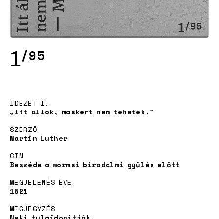
1
/95
Project
IDÉZET I.
„Itt állok, másként nem tehetek.”
SZERZŐ
Martin Luther
CÍM
Beszéde a wormsi birodalmi gyűlés előtt
MEGJELENÉS ÉVE
1521
Adoption
MEGJEGYZÉS
Neki tulajdonítják.